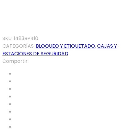
Atención al Cliente
En línea
Chat vía Whatsapp
SKU:
1483BP410
CATEGORÍAS:
BLOQUEO Y ETIQUETADO
,
CAJAS Y
ESTACIONES DE SEGURIDAD
Compartir: