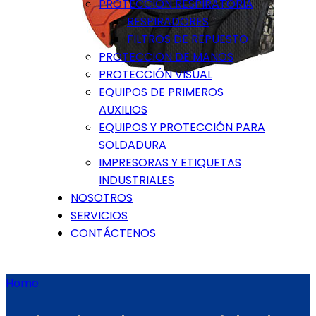
PROTECCIÓN RESPIRATORIA
RESPIRADORES
FILTROS DE REPUESTO
PROTECCION DE MANOS
PROTECCIÓN VISUAL
EQUIPOS DE PRIMEROS
AUXILIOS
EQUIPOS Y PROTECCIÓN PARA
SOLDADURA
IMPRESORAS Y ETIQUETAS
INDUSTRIALES
NOSOTROS
SERVICIOS
CONTÁCTENOS
Home