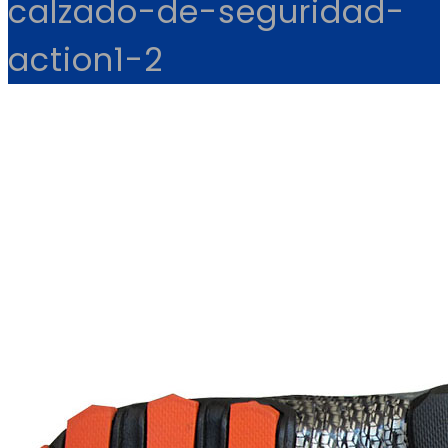
calzado-de-seguridad-
action1-2