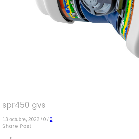
spr450 gvs
13 octubre, 2022
/
0
/
0
Share Post