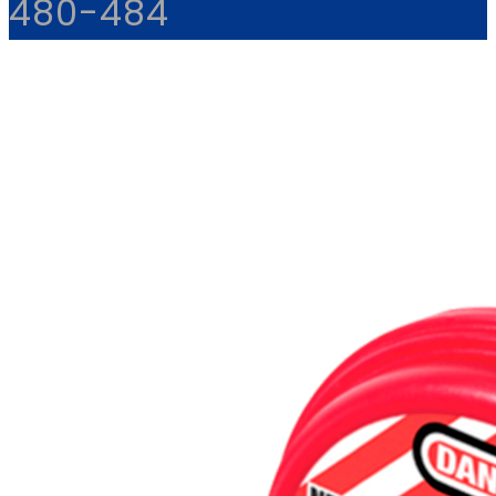
480-484