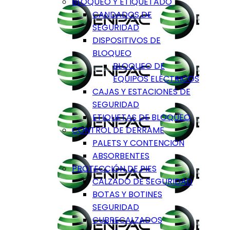
BLOQUEO Y ETIQUETADO
CANDADOS DE
SEGURIDAD
DISPOSITIVOS DE
BLOQUEO
BLOQUEO DE
EQUIPOS ELÉCTRICOS
CAJAS Y ESTACIONES DE
SEGURIDAD
ETIQUETAS DE BLOQUEO
CONTROL DE DERRAME
PALETS Y CONTENCION
ABSORBENTES
PROTECCIÓN DE PIES
CALZADO DE SEGURIDAD
BOTAS Y BOTINES
SEGURIDAD
CUBRECALZADOS