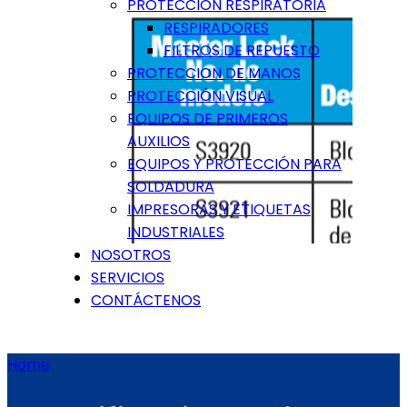
PROTECCIÓN RESPIRATORIA
RESPIRADORES
FILTROS DE REPUESTO
PROTECCION DE MANOS
PROTECCIÓN VISUAL
EQUIPOS DE PRIMEROS
AUXILIOS
EQUIPOS Y PROTECCIÓN PARA
SOLDADURA
IMPRESORAS Y ETIQUETAS
INDUSTRIALES
NOSOTROS
SERVICIOS
CONTÁCTENOS
Home