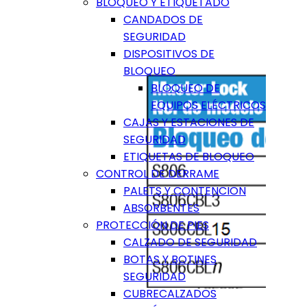
BLOQUEO Y ETIQUETADO
CANDADOS DE
SEGURIDAD
DISPOSITIVOS DE
BLOQUEO
BLOQUEO DE
EQUIPOS ELÉCTRICOS
CAJAS Y ESTACIONES DE
SEGURIDAD
ETIQUETAS DE BLOQUEO
CONTROL DE DERRAME
PALETS Y CONTENCION
ABSORBENTES
PROTECCIÓN DE PIES
CALZADO DE SEGURIDAD
BOTAS Y BOTINES
SEGURIDAD
CUBRECALZADOS