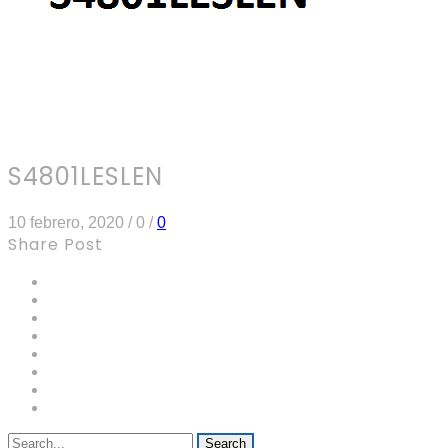
S4801LESLEN
10 febrero, 2020
/
0
/
0
Share Post
Search