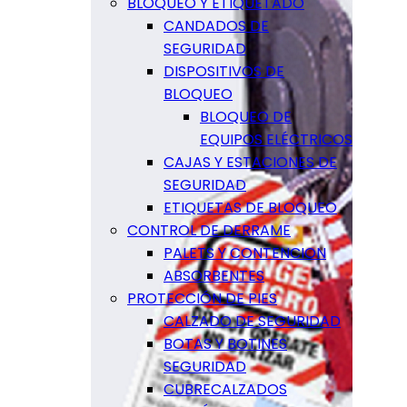
BLOQUEO Y ETIQUETADO
CANDADOS DE
SEGURIDAD
DISPOSITIVOS DE
BLOQUEO
BLOQUEO DE
EQUIPOS ELÉCTRICOS
CAJAS Y ESTACIONES DE
SEGURIDAD
ETIQUETAS DE BLOQUEO
CONTROL DE DERRAME
PALETS Y CONTENCION
ABSORBENTES
PROTECCIÓN DE PIES
CALZADO DE SEGURIDAD
BOTAS Y BOTINES
SEGURIDAD
CUBRECALZADOS