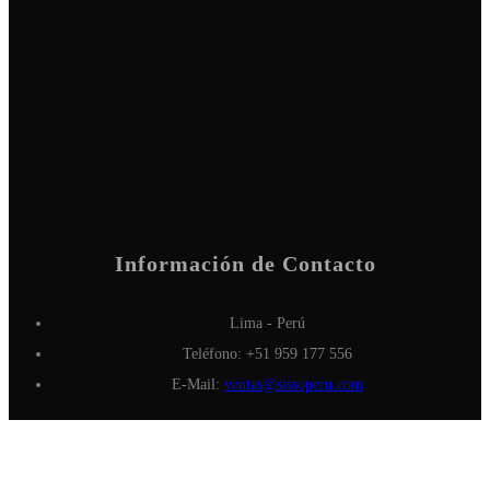
Información de Contacto
Lima - Perú
Teléfono: +51 959 177 556
E-Mail:
ventas@sissoperu.com
FANPAGE CORPORATIVO
MAPA DE UBICACIÓN